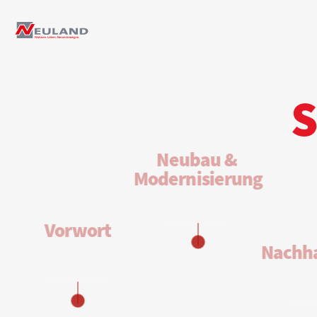
S
N
eubau & 
Modernisierung
Vorwort
N
achha