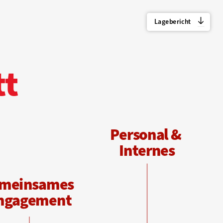
Lagebericht
tt
P
ersonal & 
Internes
meinsames 
ngagement