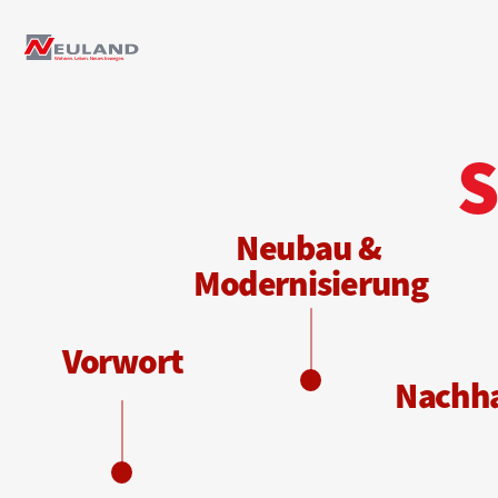
S
N
eubau & 
Modernisierung
Vorwort
N
achha