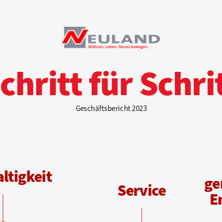
chritt für Schri
Geschäftsbericht 2023
ltigkeit
g
e
S
ervice
E