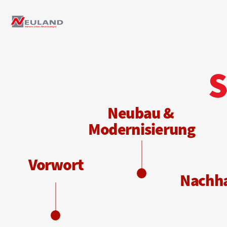
S
N
eubau & 
Modernisierung
Vorwort
N
achha