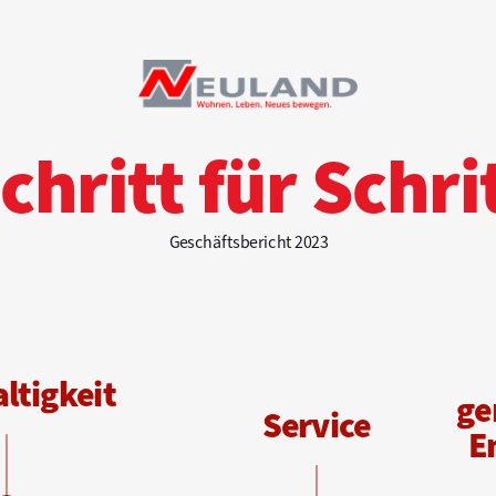
chritt für Schri
Geschäftsbericht 2023
ltigkeit
g
e
S
ervice
E