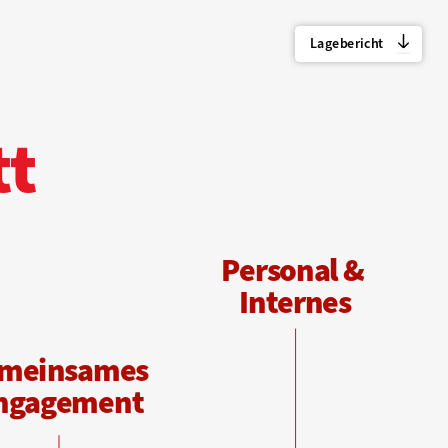
Lagebericht
tt
P
ersonal & 
Internes
meinsames 
ngagement